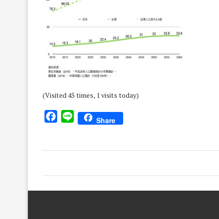
(Visited 45 times, 1 visits today)
Facebook
Line
Share