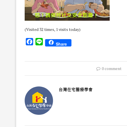
(Visited 32 times, 1 visits today)
Facebook
Line
Share
0 comment
台灣在宅醫療學會