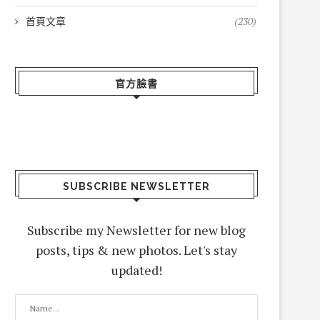
首頁文章
(230)
官方臉書
SUBSCRIBE NEWSLETTER
Subscribe my Newsletter for new blog
posts, tips & new photos. Let's stay
updated!