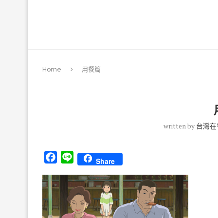
Home
用餐篇
written by
台灣在
Facebook
Line
Share