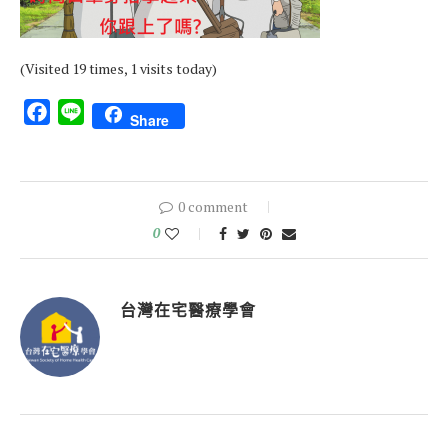
(Visited 19 times, 1 visits today)
Facebook
Line
Share
0 comment
0
台灣在宅醫療學會