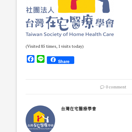
(Visited 85 times, 1 visits today)
Facebook
Line
Share
0 comment
台灣在宅醫療學會