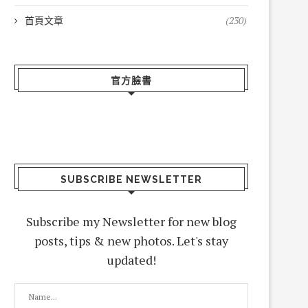
首頁文章
(230)
官方臉書
SUBSCRIBE NEWSLETTER
Subscribe my Newsletter for new blog
posts, tips & new photos. Let's stay
updated!