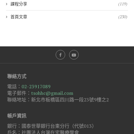
課程分享
(119)
首頁文章
(230)
聯絡方式
電話：
02-23917089
電子郵件：
tsohhc@gmail.com
聯絡地址：新北市板橋區四川路一段23號9樓之2
帳戶資訊
銀行：國泰世華銀行台東分行（代號013）
戶名：社團法人台灣在宅醫療學會