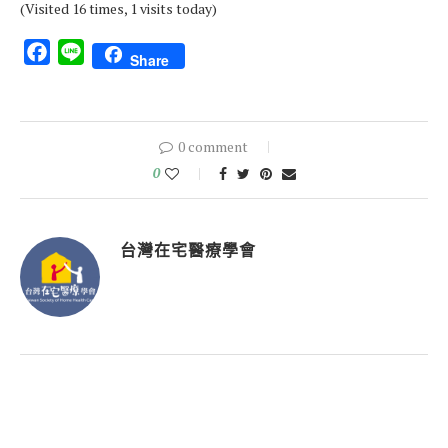
(Visited 16 times, 1 visits today)
Facebook
Line
Share
0 comment
0
台灣在宅醫療學會