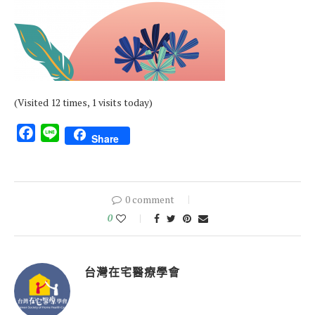
(Visited 12 times, 1 visits today)
Facebook
Line
Share
0 comment
0
台灣在宅醫療學會