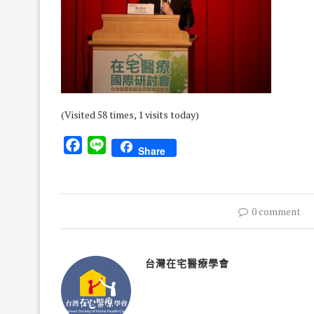
(Visited 58 times, 1 visits today)
Facebook
Line
Share
0 comment
台灣在宅醫療學會