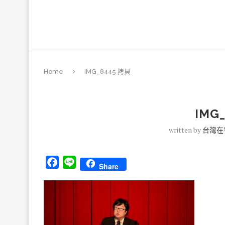
Home
IMG_8445 拷貝
IMG
written by
台灣在
Facebook
Line
Share