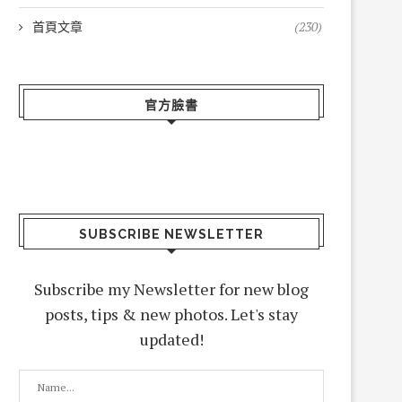
首頁文章
(230)
官方臉書
SUBSCRIBE NEWSLETTER
Subscribe my Newsletter for new blog
posts, tips & new photos. Let's stay
updated!