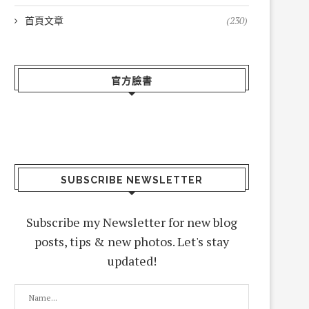
首頁文章
(230)
官方臉書
SUBSCRIBE NEWSLETTER
Subscribe my Newsletter for new blog
posts, tips & new photos. Let's stay
updated!