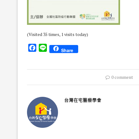
(Visited 35 times, 1 visits today)
Facebook
Line
Share
0 comment
台灣在宅醫療學會