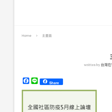
Home
主畫面
written by
台灣在
Facebook
Line
Share