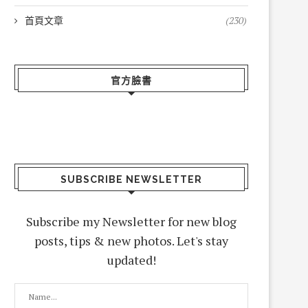
首頁文章
(230)
官方臉書
SUBSCRIBE NEWSLETTER
Subscribe my Newsletter for new blog
posts, tips & new photos. Let's stay
updated!