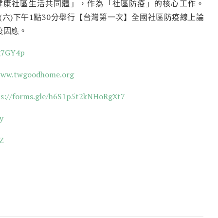
聚「健康社區生活共同體」，作為「社區防疫」的核心工作。
2日(六)下午1點30分舉行【台灣第一次】全國社區防疫線上論
疫因應。
/g7GY4p
www.twgoodhome.org
ps://forms.gle/h6S1p5t2kNHoRgXt7
y
2Z