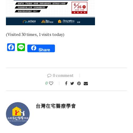
(Visited 30 times, 1 visits today)
Facebook
Line
Share
0 comment
0
台灣在宅醫療學會