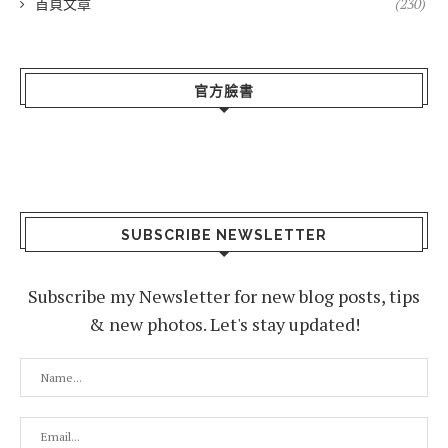
首頁文章
(230)
官方臉書
SUBSCRIBE NEWSLETTER
Subscribe my Newsletter for new blog posts, tips
& new photos. Let's stay updated!