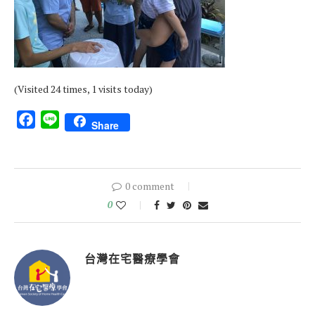
(Visited 24 times, 1 visits today)
Facebook
Line
Share
0 comment
0
台灣在宅醫療學會