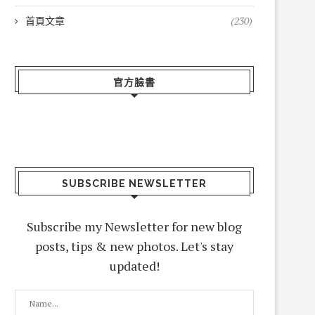
首頁文章
(230)
官方臉書
SUBSCRIBE NEWSLETTER
Subscribe my Newsletter for new blog
posts, tips & new photos. Let's stay
updated!