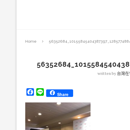
Home
56352684_10155845404387397_128577488
56352684_1015584540438
written by
台灣在
Facebook
Line
Share