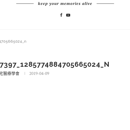
keep your memories alive
4705665024_n
7397_1285774884705665024_N
宅醫療學會
2019-04-09