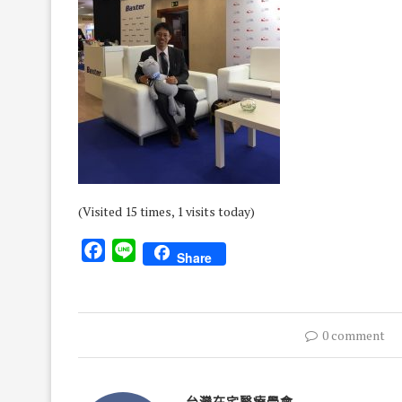
(Visited 15 times, 1 visits today)
Facebook
Line
Share
0 comment