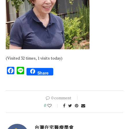
(Visited 32 times, 1 visits today)
Facebook
Line
Share
0 comment
0
台灣在宅醫療學會