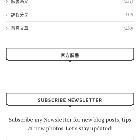
臉書貼文
(231)
課程分享
(119)
首頁文章
(230)
官方臉書
SUBSCRIBE NEWSLETTER
Subscribe my Newsletter for new blog posts, tips
& new photos. Let's stay updated!