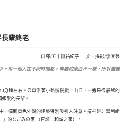
伴長輩終
老
口譯/五十嵐祐紀子 文、攝影/李宜芸
P
。每一個人在不同時間點，需要的東西不一樣，所以需要
40
分鐘左右。公車沿著小路慢慢爬上山丘，一旁是很靜謐的
頭銀髮的長輩。
中一幢鵝黃色外觀的建築特別吸引人注意。這裡是非營利組
）」的
なごみ
の家
（直譯：和諧之家）。