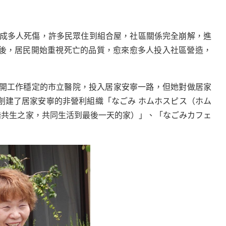
成多人死傷，許多民眾住到組合屋，社區關係完全崩解，進
後，居民開始重視死亡的品質，愈來愈多人投入社區營造，
離開工作穩定的市立醫院，投入居家安寧一路，但她對做居家
創建了居家安寧的非營利組織「
なごみ
ホムホスピス（ホム
諧共生之家，共同生活到最後一天的家）」、「なごみカフェ