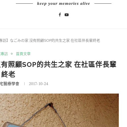
keep your memories alive
專訪】なごみの家 沒有照顧SOP的共生之家 在社區伴長輩終老
宅專訪
首頁文章
有照顧SOP的共生之家 在社區伴長輩
終老
宅醫療學會
2017-10-24