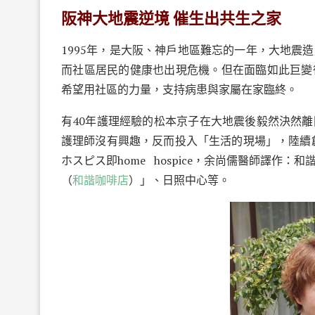
阪神大地震逆境
催生出共生之家
1995
年，是大阪、神戶地區難忘的一年，大地震造
而社區居民的健康也出現危機。但在面臨如此巨變
希望用社區的力量，支持病患與家屬在家臨終。
有40年護理經驗的松本京子在大地震後毅然決然
護理師沒有興趣，反而投入「生活的現場」，陸續
ホスピス即
home
hospice
，余尚儒醫師譯作：和
（
和諧咖啡店
）」、日照中心等。