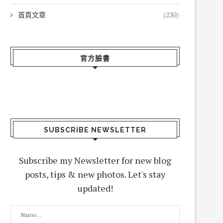
首頁文章
(230)
官方臉書
SUBSCRIBE NEWSLETTER
Subscribe my Newsletter for new blog
posts, tips & new photos. Let's stay
updated!