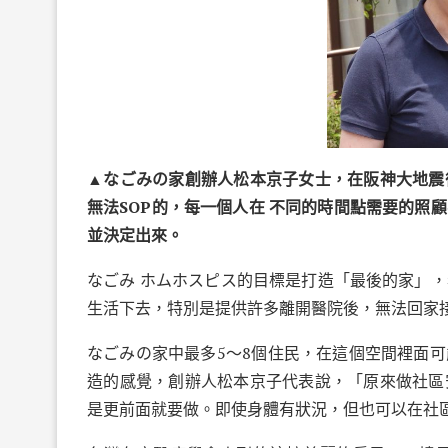
▲なごみの家創辦人松本京子女士，在阪神大地震
無法SOP的，每一個人在 不同的時間點需要的照
並決定出來。
なごみ
ホムホスピス的目標是打造「最後的家」，
生活下去，特別是提供許多離開醫院後，無法回家
なごみ
の家
中最多
5
～
8
個住民，在這個空間裡面可
造的感覺，創辦人松本京子代表說，「原來做社區
是更前面就要做。即使身體有狀況，但也可以在社