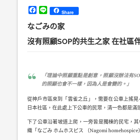
Facebook
Line
Share
なごみ
の家
沒有照顧SOP
的共生之家
在社區
「理論中照顧重點是創意，照顧沒辦法有
SO
的照顧也會不一樣，因為人是會變的。」
從神戶市區來到「雲雀之丘」，需要在公車上搖晃
日本社區，在此處上下公車的民眾，清一色都是滿
下了公車沿著坡道上爬，一旁皆是獨棟的民宅，其
織「
なごみ
ホムホスピス
（
Nagomi homehospice