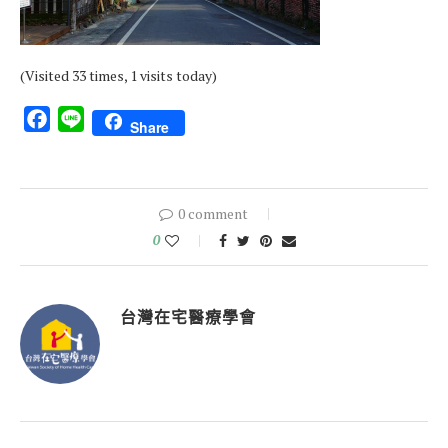
(Visited 33 times, 1 visits today)
Facebook
Line
Share
0 comment
0
台灣在宅醫療學會