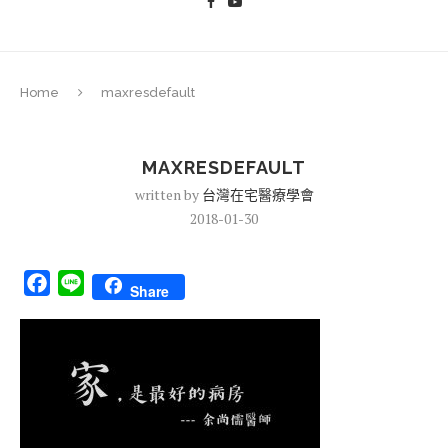
Home
maxresdefault
MAXRESDEFAULT
written by
台灣在宅醫療學會
2018-01-30
Facebook
Line
Share