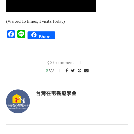
(Visited 13 times, 1 visits today)
Facebook
Line
Share
0 comment
0
台灣在宅醫療學會