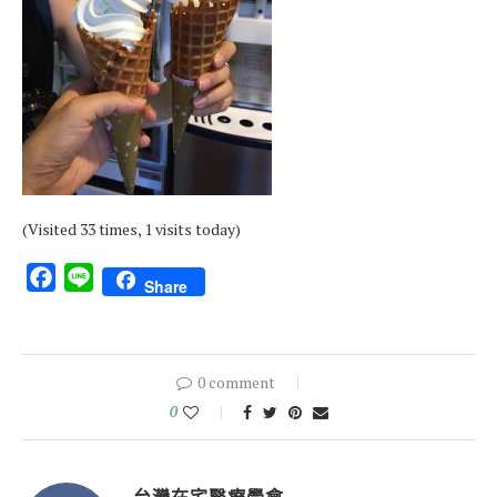
(Visited 33 times, 1 visits today)
Facebook
Line
Share
0 comment
0