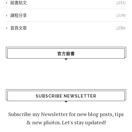
臉書貼文
(231)
課程分享
(119)
首頁文章
(230)
官方臉書
SUBSCRIBE NEWSLETTER
Subscribe my Newsletter for new blog posts, tips
& new photos. Let's stay updated!