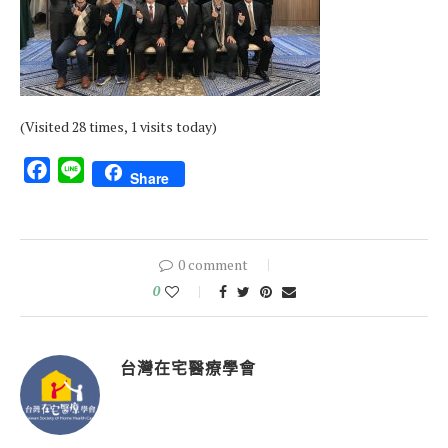
(Visited 28 times, 1 visits today)
Facebook
Line
Share
0 comment
0
台灣在宅醫療學會