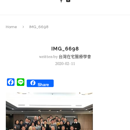
Home
IMG_6698
IMG_6698
written by
台灣在宅醫療學會
2020-02-11
Facebook
Line
Share