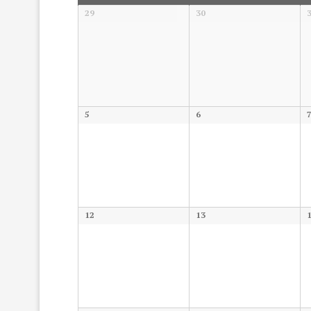
Events
Calendar
29
30
of
Events
5
6
12
13