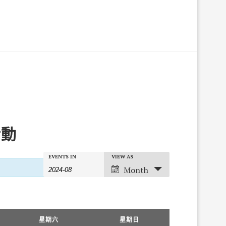
活動
Events
Events
EVENTS IN
VIEW AS
Event
Search
Search
Views
Month
and
Navigation
Views
Navigation
星期六
星期日