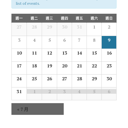
list of events.
Calendar
週一
週二
週三
週四
週五
週六
週日
of
Events
Calendar
27
28
29
30
31
1
2
of
Events
3
4
5
6
7
8
9
10
11
12
13
14
15
16
17
18
19
20
21
22
23
24
25
26
27
28
29
30
31
1
2
3
4
5
6
«
7 月