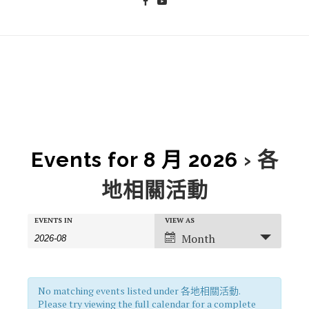
Events for 8 月 2026
› 各
地相關活動
Events
Events
EVENTS IN
VIEW AS
Event
Search
Search
Views
Month
and
Navigation
Views
Navigation
No matching events listed under 各地相關活動.
Please try viewing the full calendar for a complete