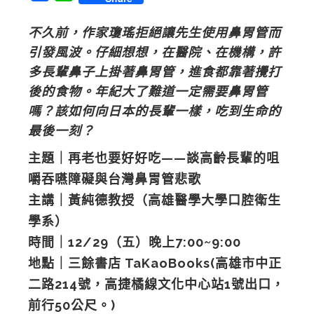
不久前，作家瓊瑤拒絕讓先生使用鼻胃管而
引發風波。仔細
想想，在醫院、在機構，許
多長輩鼻子上掛著鼻胃管，進食
都靠著攪打
後的食物。年紀大了難道一定需要鼻胃管
嗎？該
如何向日本的長輩一樣，吃到生命的
最後一刻？
主題｜再老也要好好吃——談高齡長輩的咀
嚼吞嚥障礙與台灣鼻胃管悲歌
主講｜黃純德教授（高雄醫學大學口腔衛生
學系）
時間｜12/29（五）晚上7:00~9:00
地點｜
三餘書店 TaKaoBooks
(高雄市中正
二路214號，高捷橘線文化中心站1號出口，
前行50公尺。)