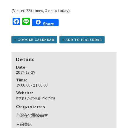
(Visited 285 times, 2 visits today)
Facebook
Line
Share
+ GOOGLE CALENDAR
+ ADD TO ICALENDAR
Details
Date:
2017-12-29
Time:
19:00:00 - 21:00:00
Website:
https://goo.gl/9qr9ru
Organizers
台灣在宅醫療學會
三餘書店