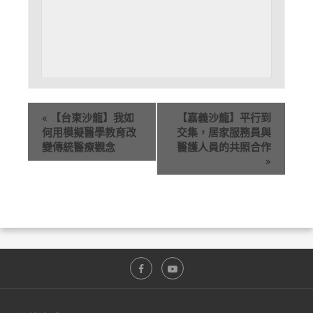
«
【台東沙龍】我如
【嘉義沙龍】平行到
何用模擬醫學教育改
交集，居家服務員與
變傳統醫療觀念
醫護人員的共照合作
»