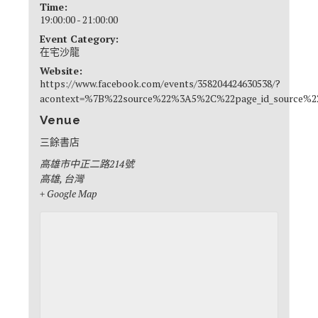
Time:
19:00:00 - 21:00:00
Event Category:
在宅沙龍
Website:
https://www.facebook.com/events/358204424630538/?
acontext=%7B%22source%22%3A5%2C%22page_id_source%
Venue
三餘書店
高雄市中正二路214號
高雄
,
台灣
+ Google Map