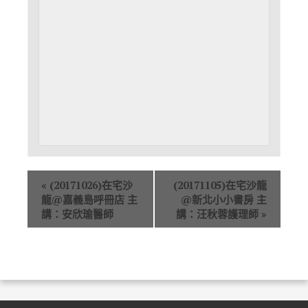
«
(20171026)在宅沙
(20171105)在宅沙龍
龍@嘉義島呼冊店 主
@新北小小書房 主
講：安欣瑜醫師
講：汪秋蓉護理師
»