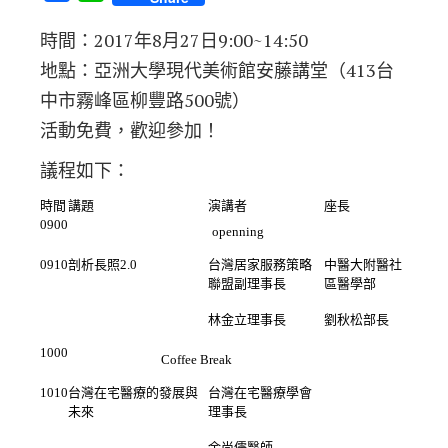
時間：2017年8月27日9:00~14:50
地點：亞洲大學現代美術館安藤講堂（413台
中市霧峰區柳豐路500號）
活動免費，歡迎參加！
議程如下：
時間
講題
演講者
座長
0900
openning
0910
剖析長照
2.0
台灣居家服務策略
中醫大附醫社
聯盟副理事長
區醫學部
林金立理事長
劉秋松部長
1000
Coffee Break
1010
台灣在宅醫療的發展與
台灣在宅醫療學會
未來
理事長
余尚儒醫師