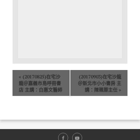
«
(20170825)在宅沙
(20170903)在宅沙龍
龍＠嘉義市島呼冊書
＠新北市小小書房 主
店 主講：白惠文醫師
講：陳珮蓉主任
»