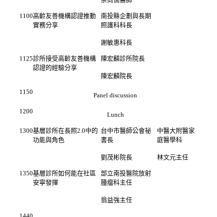
1100
高齡友善機構認證推動
南投縣企劃與長期
實務分享
照護科科長
謝敏惠科長
1125
診所接受高齡友善機構
陳宏麟診所院長
認證的經驗分享
陳宏麟院長
1150
Panel discussion
1200
Lunch
1300
基層診所在長照
2.0
中的
台中市醫師公會祕
中醫大附醫家
功能與角色
書長
庭醫學科
劉茂彬院長
林文元主任
1350
基層診所如何能在社區
部立南投醫院放射
安寧發揮
腫瘤科主任
翁益強主任
1440