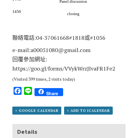
Panel discussion
1450
closing
聯絡電話:04-37061668#1818或#1056
e-mail:
a00051080@gmail.com
回覆參加網址:
https://goo.gl/forms/VVykWrzJIvaFR1Fe2
(Visited 399 times, 2 visits today)
Facebook
Line
Share
+ GOOGLE CALENDAR
+ ADD TO ICALENDAR
Details