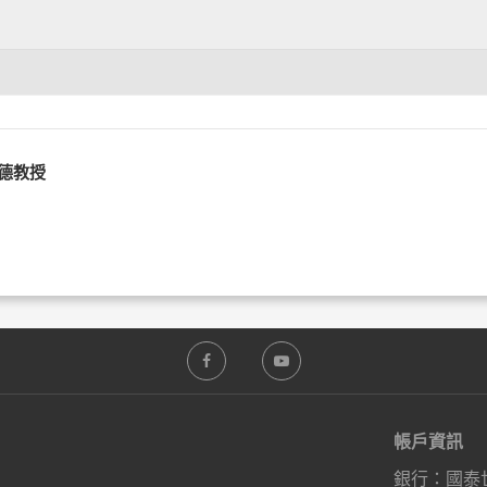
純德教授
帳戶資訊
銀行：國泰