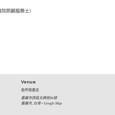
醫院照顧服務士）
Venue
島呼冊書店
嘉義市西區北興街86號
嘉義市
,
台灣
+ Google Map