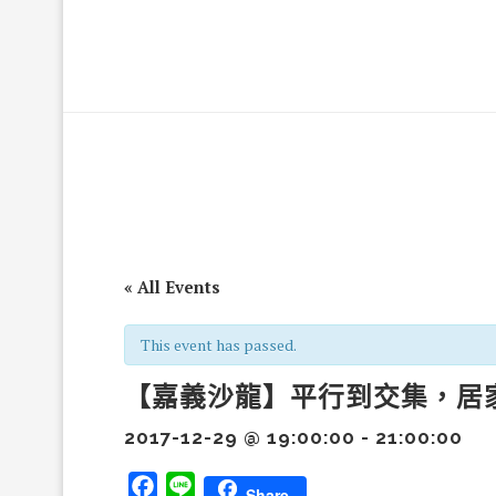
« All Events
This event has passed.
【嘉義沙龍】平行到交集，居
2017-12-29 @ 19:00:00
-
21:00:00
Facebook
Line
Share