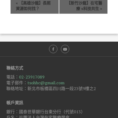
«
【高雄沙龍】長照
【新竹沙龍】在宅醫
資源如何找？
療 x科技共生
»
聯絡方式
電話：
02-23917089
電子郵件：
tsohhc@gmail.com
聯絡地址：新北市板橋區四川路一段23號9樓之2
帳戶資訊
銀行：國泰世華銀行台東分行（代號013）
戶名：社團法人台灣在宅醫療學會