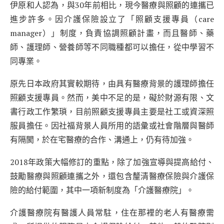
伊原和人認為，與30年前相比，現今醫療與照顧的連攜已
進步許多。因介護保險設立了「照顧支援專員（care
manager）」制度，負責協調照顧計畫，而且醫師、藥
師、護理師、營養師等不同職種都可以擔任，從中學習不
同專業。
原先日本政府其實較期待，由具有醫療背景的護理師擔任
照顧支援專員。然而，美中不足的是，礙於財源有限、文
書行政工作繁瑣，目前照顧支援專員主要是社工或資深照
服員擔任。因社福背景人員所用的語彙或社會階層與醫師
有隔閡，於在宅醫療的合作、溝通上，仍有待加強。
2018年政策大幅修訂的重點，除了加強宣導與提高給付、
鼓勵醫療與照顧連攜之外，還包含釐清醫療保險與介護保
險的給付範圍，其中一項新制度為「介護醫療院」。
介護醫療院有醫護人員常駐，住在那裡的老人有醫療需