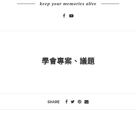
keep your memories alive
學會專案、議題
SHARE