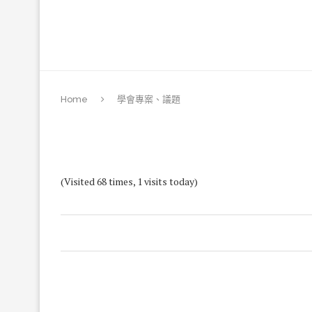
Home
學會專案、議題
(Visited 68 times, 1 visits today)