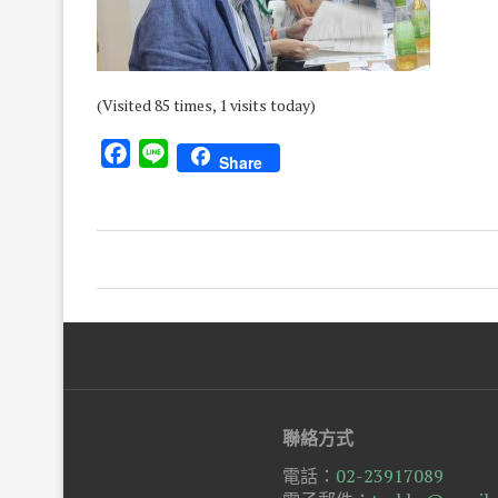
(Visited 85 times, 1 visits today)
Facebook
Line
Share
聯絡方式
電話：
02-23917089