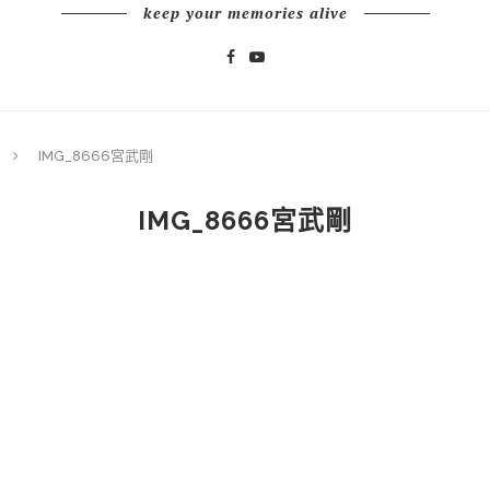
keep your memories alive
IMG_8666宮武剛
IMG_8666宮武剛